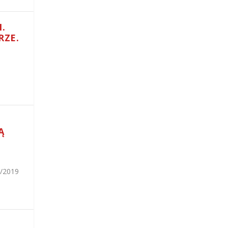
.
RZE.
Ą
8/2019