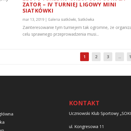
ZATOR – IV TURNIEJ LIGOWY MINI
SIATKÓWKI
mar 13, 2019
|
Galeria siatkówki
,
Siatkówka
Zainteresowanie tym turniejem tak ogromne, że organiz
celu sprawnego przeprowadzenia musi...
1
2
3
...
KONTAKT
Uczniowski Klub Sportowy „SOK
główna
ka
ul. Kongresowa 11
wo