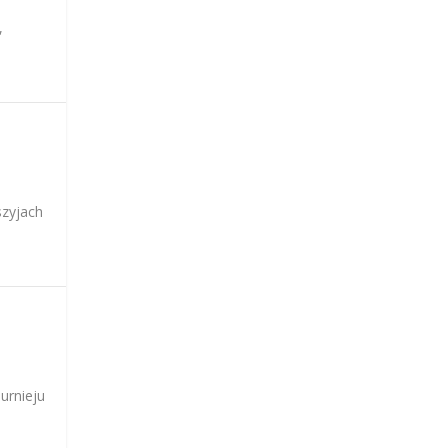
,
szyjach
urnieju