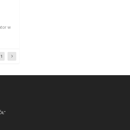
ator w
11
ÓŁ”