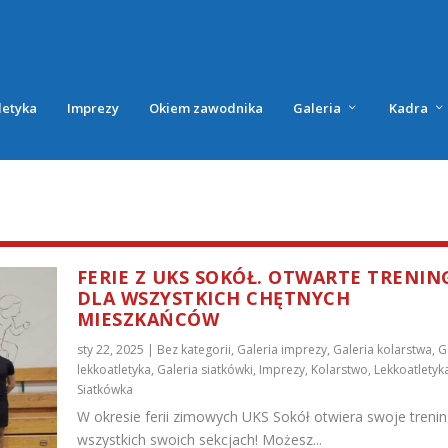
letyka
Imprezy
Okiem zawodnika
Galeria
Kadra
FERIE Z UKS SOKÓŁ. OTWARTE TRENIN
DLA WSZYSTKICH CHĘTNYCH
MIESZKAŃCÓW
sty 22, 2025
|
Bez kategorii
,
Galeria imprezy
,
Galeria kolarstwa
,
G
lekkoatletyka
,
Galeria siatkówki
,
Imprezy
,
Kolarstwo
,
Lekkoatletyk
Siatkówka
W okresie ferii zimowych UKS Sokół otwiera swoje trenin
wszystkich swoich sekcjach! Możesz...