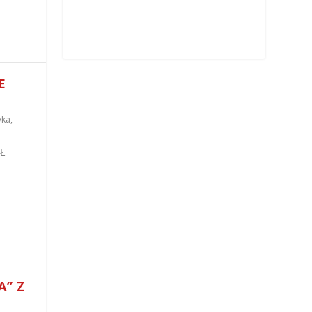
E
yka
,
Ł.
A” Z