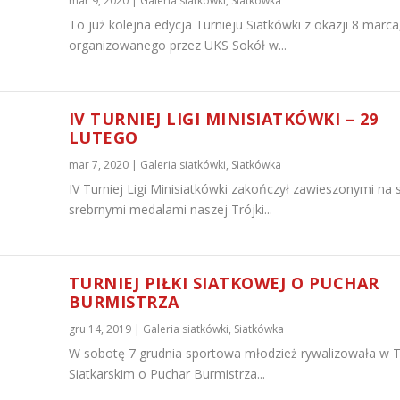
mar 9, 2020
|
Galeria siatkówki
,
Siatkówka
To już kolejna edycja Turnieju Siatkówki z okazji 8 marca
organizowanego przez UKS Sokół w...
IV TURNIEJ LIGI MINISIATKÓWKI – 29
LUTEGO
mar 7, 2020
|
Galeria siatkówki
,
Siatkówka
IV Turniej Ligi Minisiatkówki zakończył zawieszonymi na 
srebrnymi medalami naszej Trójki...
TURNIEJ PIŁKI SIATKOWEJ O PUCHAR
BURMISTRZA
gru 14, 2019
|
Galeria siatkówki
,
Siatkówka
W sobotę 7 grudnia sportowa młodzież rywalizowała w T
Siatkarskim o Puchar Burmistrza...