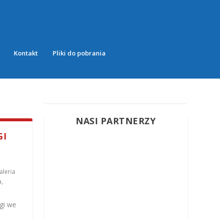
Kontakt
Pliki do pobrania
NASI PARTNERZY
GI
aleria
a
,
gi we