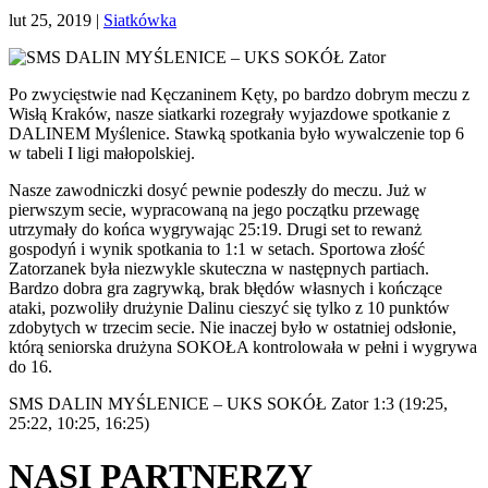
lut 25, 2019
|
Siatkówka
Po zwycięstwie nad Kęczaninem Kęty, po bardzo dobrym meczu z
Wisłą Kraków, nasze siatkarki rozegrały wyjazdowe spotkanie z
DALINEM Myślenice. Stawką spotkania było wywalczenie top 6
w tabeli I ligi małopolskiej.
Nasze zawodniczki dosyć pewnie podeszły do meczu. Już w
pierwszym secie, wypracowaną na jego początku przewagę
utrzymały do końca wygrywając 25:19. Drugi set to rewanż
gospodyń i wynik spotkania to 1:1 w setach. Sportowa złość
Zatorzanek była niezwykle skuteczna w następnych partiach.
Bardzo dobra gra zagrywką, brak błędów własnych i kończące
ataki, pozwoliły drużynie Dalinu cieszyć się tylko z 10 punktów
zdobytych w trzecim secie. Nie inaczej było w ostatniej odsłonie,
którą seniorska drużyna SOKOŁA kontrolowała w pełni i wygrywa
do 16.
SMS DALIN MYŚLENICE – UKS SOKÓŁ Zator 1:3 (19:25,
25:22, 10:25, 16:25)
NASI PARTNERZY