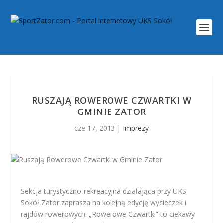
RUSZAJĄ ROWEROWE CZWARTKI W
GMINIE ZATOR
cze 17, 2013
|
Imprezy
Sekcja turystyczno-rekreacyjna działająca przy UKS
Sokół Zator zaprasza na kolejną edycję wycieczek i
rajdów rowerowych. „Rowerowe Czwartki” to ciekawy