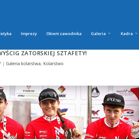
letyka
Imprezy
Okiem zawodnika
Galeria
Kadra
YŚCIG ZATORSKIEJ SZTAFETY!
7
|
Galeria kolarstwa
,
Kolarstwo