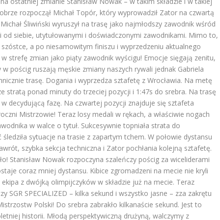
i na ostatniej zmianie Stanisław Nowak – w takim składzie i w takiej
 dobrze rozpoczął Michał Topór, który wyprowadził Zator na czwartą
 Michał Śliwiński wyruszył na trasę jako najmłodszy zawodnik wśród
mi od siebie, utytułowanymi i doświadczonymi zawodnikami. Mimo to,
szóstce, a po niesamowitym finiszu i wyprzedzeniu aktualnego
a w strefę zmian jako piąty zawodnik wyścigu! Emocje sięgają zenitu,
ty w pościg ruszają męskie zmiany naszych rywali jednak Gabriela
chnicznie trasę. Dogania i wyprzedza sztafetę z Wrocławia. Na metę
e stratą ponad minuty do trzeciej pozycji i 1:47s do srebra. Na trasę
w decydującą fazę. Na czwartej pozycji znajduje się sztafeta
oroczni Mistrzowie! Teraz losy medali w rękach, a właściwie nogach
wodnika w walce o tytuł. Sukcesywnie topniała strata do
 śledziła sytuacje na trasie z zapartym tchem. W połowie dystansu
wrót, szybka sekcja techniczna i Zator pochłania kolejną sztafetę.
ło! Stanisław Nowak rozpoczyna szaleńczy pościg za wiceliderami
staje coraz mniej dystansu. Kibice zgromadzeni na mecie nie kryli
 ekipa z dwójką olimpijczyków w składzie już na mecie. Teraz
zy SGR SPECIALIZED – kilka sekund i wszystko jasne – zza zakrętu
strzostw Polski! Do srebra zabrakło kilkanaście sekund. Jest to
etniej historii. Młodą perspektywiczną drużyną, walczymy z