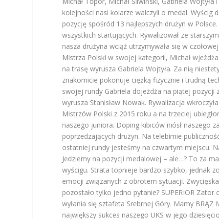
Michał Topór, Michał Śliwiński, Gabriela Wojtyła 
kolejności nasi kolarze walczyli o medal. Wyścig
pozycję spośród 13 najlepszych drużyn w Polsce.
wszystkich startujących. Rywalizował ze starszy
nasza drużyna wciąż utrzymywała się w czołowej 
Mistrza Polski w swojej kategorii, Michał wjeżdż
na trasę wyrusza Gabriela Wojtyła. Za nią nieste
znakomicie pokonuje ciężką fizycznie i trudną te
swojej rundy Gabriela dojeżdża na piątej pozycji z
wyrusza Stanisław Nowak. Rywalizacja wkroczyła 
Mistrzów Polski z 2015 roku a na trzeciej ubiegł
naszego juniora. Doping kibiców niósł naszego za
poprzedzających drużyn. Na telebimie publiczność
ostatniej rundy jesteśmy na czwartym miejscu. Na
Jedziemy na pozycji medalowej – ale…? To za ma
wyścigu. Strata topnieje bardzo szybko, jednak zo
emocji związanych z obrotem sytuacji. Zwycięska
pozostało tylko jedno pytanie? SUPERIOR Zator c
wyłania się sztafeta Srebrnej Góry. Mamy BRĄZ Mi
największy sukces naszego UKS w jego dziesięciol