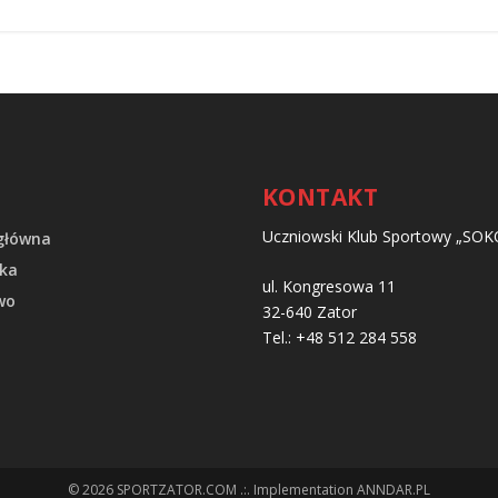
KONTAKT
Uczniowski Klub Sportowy „SOK
główna
ka
ul. Kongresowa 11
wo
32-640 Zator
Tel.: +48 512 284 558
t
© 2026 SPORTZATOR.COM .:. Implementation
ANNDAR.PL