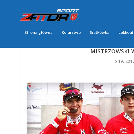
Strona główna
Kolarstwo
Siatkówka
Lekkoat
MISTRZOWSKI W
lip 19, 201