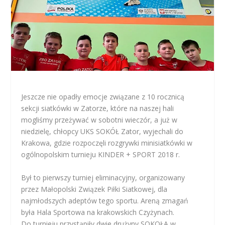
Jeszcze nie opadły emocje związane z 10 rocznicą
sekcji siatkówki w Zatorze, które na naszej hali
mogliśmy przeżywać w sobotni wieczór, a już w
niedzielę, chłopcy UKS SOKÓŁ Zator, wyjechali do
Krakowa, gdzie rozpoczęli rozgrywki minisiatkówki w
ogólnopolskim turnieju KINDER + SPORT 2018 r.
Był to pierwszy turniej eliminacyjny, organizowany
przez Małopolski Związek Piłki Siatkowej, dla
najmłodszych adeptów tego sportu. Areną zmagań
była Hala Sportowa na krakowskich Czyżynach.
Do turnieju przystąpiły dwie drużyny SOKOŁA w